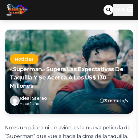
MENU
Noticias
«Superman» Supera Las Expectativas De
Taquilla Y Se Acerca A Los US$ 130
Millones
Ideal Stereo
3 minuto/s
Hace 1 año
No es un pájaro ni un avión: es la nueva película de
“Superman” que vuela hacia la cima de la taquilla.