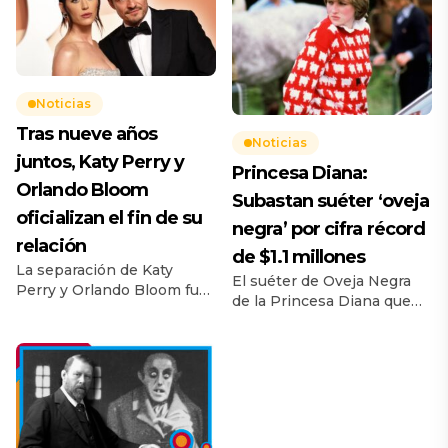
Noticias
Tras nueve años
Noticias
juntos, Katy Perry y
Princesa Diana:
Orlando Bloom
Subastan suéter ‘oveja
oficializan el fin de su
negra’ por cifra récord
relación
de $1.1 millones
La separación de Katy
El suéter de Oveja Negra
Perry y Orlando Bloom fue
de la Princesa Diana que
anunciada oficialmente
usó cuando era prometida
este jueves luego de varias
del Príncipe Carlos, se
especulaciones. Los
subastó por $1.1 millón y
artistas afirman que ahora
rompe récord de venta. Se
tienen como prioridad la
esperaba que un suéter
crianza de su hija.
rojo adornado con un
rebaño de ovejas usado por