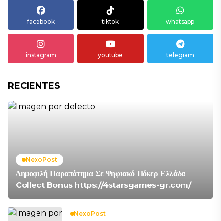
facebook
tiktok
whatsapp
instagram
youtube
telegram
RECIENTES
NexoPost
Δημοφιλή Παραπάτημα Σε Ψηφιακό Πόκερ Ελλάδα
Collect Bonus https://4starsgames-gr.com/
NexoPost