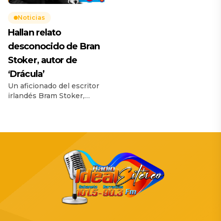
la joven princesa Diana se
vendiera por más de
Noticias
50,000 dólares en una
Hallan relato
subasta, sin […]
desconocido de Bran
Stoker, autor de
‘Drácula’
Un aficionado del escritor
irlandés Bram Stoker,
encontró un relato del
autor de Drácula que ha
permanecido
prácticamente oculto
durante más de 130 años.
Un aficionado del escritor
irlandés Bram Stoker ha
descubierto un relato del
autor de Drácula que ha
permanecido
“indocumentado” y
prácticamente oculto